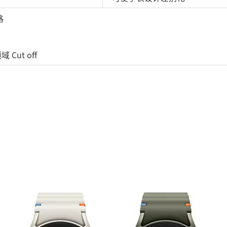
格
Cut off