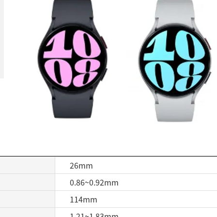
26mm
0.86~0.92mm
114mm
1.21~1.83mm