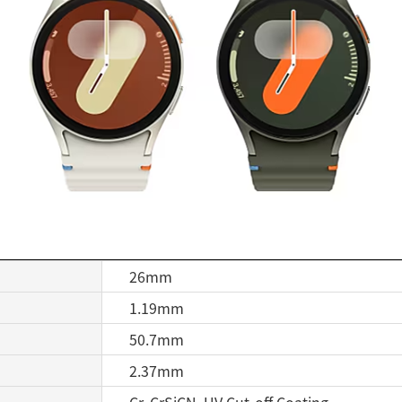
26mm
1.19mm
50.7mm
2.37mm
Cr, CrSiCN, UV Cut-off Coating